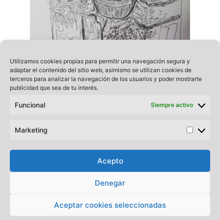
Utilizamos cookies propias para permitir una navegación segura y
La pila (Jose Luis Hernán Gamo)
adaptar el contenido del sitio web, asimismo se utilizan cookies de
terceros para analizar la navegación de los usuarios y poder mostrarte
publicidad que sea de tu interés.
Funcional
Siempre activo
Marketing
Market
Acepto
Denegar
Aceptar cookies seleccionadas
Política de cookies y privacidad
•
© 2026 HORCAJO DE LA SIERRA -