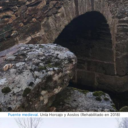
Puente medieval
. Unía Horcajo y Aoslos (Rehabilitado en 2018)