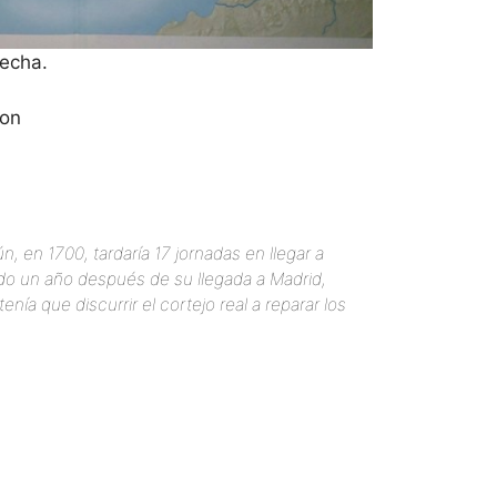
recha.
son
n, en 1700, tardaría 17 jornadas en llegar a
ado un año después de su llegada a Madrid,
nía que discurrir el cortejo real a reparar los