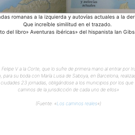
das romanas a la izquierda y autovías actuales a la de
Que increíble similitud en el trazado.
to del libro» Aventuras ibéricas» del hispanista Ian Gib
elipe V a la Corte, que lo sufre de primera mano al entrar por Irú
, para su boda con María Luisa de Saboya, en Barcelona, realiz
s ciudades 23 jornadas, obligándose a los municipios por los que te
caminos de la jurisdicción de cada uno de ellos»
(Fuente: «
Los caminos reales
«)